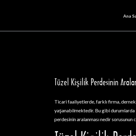
İçeriğe
atla
Ana S
Tüzel Kişilik Perdesinin Aral
Ticari faaliyetlerde, farklı firma, derne
yaşanabilmektedir. Bu gibi durumlarda t
perdesinin aralanması nedir sorusunun c