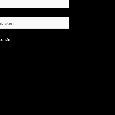
b
i
dilsin.