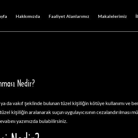
ayfa
Hakkımızda
Faaliyet Alanlarımız
Makalelerimiz
İ
anması Nedir?
k ya da vakıf şeklinde bulunan tüzel kişiliğin kötüye kullanımı ve b
üzel kişiliğin aralanarak suçun uygulayıcısının cezalandırılması m
evabını yazımızda bulabilirsiniz.