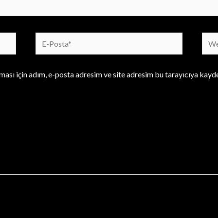
E-
We
Posta*
sites
ası için adım, e-posta adresim ve site adresim bu tarayıcıya kayde