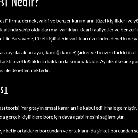
esi Nedir?
kesi” firma, dernek, vakıf ve benzer kurumların tüzel kişilikleri ve yö
 altında sahip oldukları mal varlıkları, ticari faaliyetler ve benzeri u
netilir. Bu sayede, tüzel kişiliklerin varlıkları üzerinden denetlem
lara ayrılarak ortaya çıkardığı kardeş şirket ve benzeri farklı tüzel k
arklı tüzel kişiliklerin hakkını da korumaktadır. Ayrılık ilkesine göre
isi ile denetlenmektedir.
sı
teorisi, Yargıtay’ın emsal kararları ile kabul edilir hale gelmiştir
 da gerçek kişiliklere borç için dava açabilmesini sağlamıştır.
 şirketin ortakların borcundan ve ortakların da şirket borcundan s