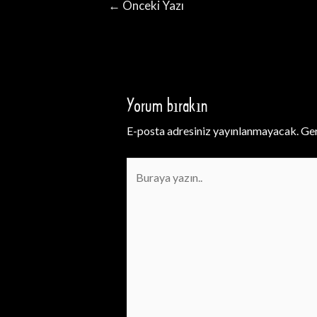
Yazı
←
Önceki Yazı
gezinmesi
Yorum bırakın
E-posta adresiniz yayınlanmayacak.
Ger
Buraya
yazın..